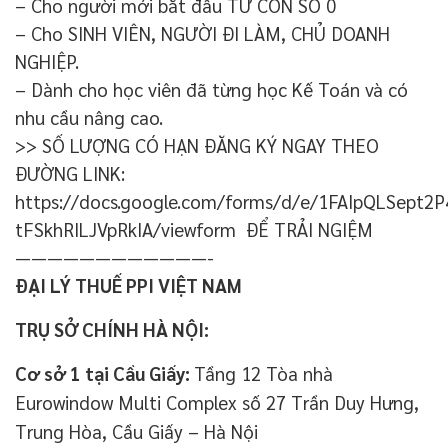
– Cho người mới bắt đầu TỪ CON SỐ 0
– Cho SINH VIÊN, NGƯỜI ĐI LÀM, CHỦ DOANH
NGHIỆP.
– Dành cho học viên đã từng học Kế Toán và có
nhu cầu nâng cao.
>> SỐ LƯỢNG CÓ HẠN ĐĂNG KÝ NGAY THEO
ĐƯỜNG LINK:
https://docs.google.com/forms/d/e/1FAIpQLSep
tFSkhRILJVpRkIA/viewform ĐỂ TRẢI NGIỆM
————————————-
ĐẠI LÝ THUẾ PPI VIỆT NAM
TRỤ SỞ CHÍNH HÀ NỘI:
Cơ sở 1 tại Cầu Giấy:
Tầng 12 Tòa nhà
Eurowindow Multi Complex số 27 Trần Duy Hưng,
Trung Hòa, Cầu Giấy – Hà Nội