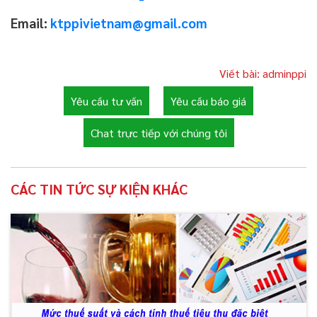
Email:
ktppivietnam@gmail.com
Viết bài: adminppi
Yêu cầu tư vấn
Yêu cầu báo giá
Chat trực tiếp với chúng tôi
CÁC TIN TỨC SỰ KIỆN KHÁC