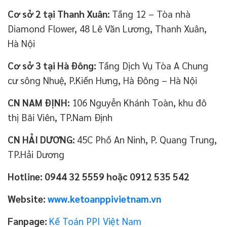
Cơ sở 2 tại Thanh Xuân:
Tầng 12 – Tòa nhà
Diamond Flower, 48 Lê Văn Lương, Thanh Xuân,
Hà Nội
Cơ sở 3 tại Hà Đông:
Tầng Dịch Vụ Tòa A Chung
cư sông Nhuệ, P.Kiến Hưng, Hà Đông – Hà Nội
CN NAM ĐỊNH:
106 Nguyễn Khánh Toàn, khu đô
thị Bãi Viên, TP.Nam Định
CN HẢI DƯƠNG:
45C Phố An Ninh, P. Quang Trung,
TP.Hải Dương
Hotline: 0944 32 5559 hoặc 0912 535 542
Website:
www.ketoanppivietnam.vn
Fanpage:
Kế Toán PPI_Việt Nam