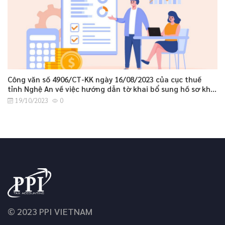
Công văn số 4906/CT-KK ngày 16/08/2023 của cục thuế
tỉnh Nghệ An về việc hướng dẫn tờ khai bổ sung hồ sơ khai
thuế GTGT.
19/10/2023
0
© 2023 PPI VIETNAM