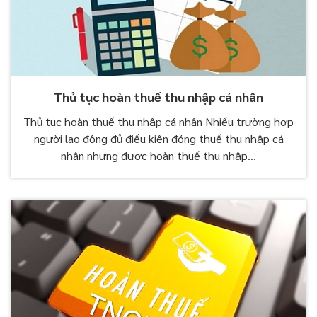
Thủ tục hoàn thuế thu nhập cá nhân
Thủ tục hoàn thuế thu nhập cá nhân Nhiều trường hợp
người lao động đủ điều kiện đóng thuế thu nhập cá
nhân nhưng được hoàn thuế thu nhập...