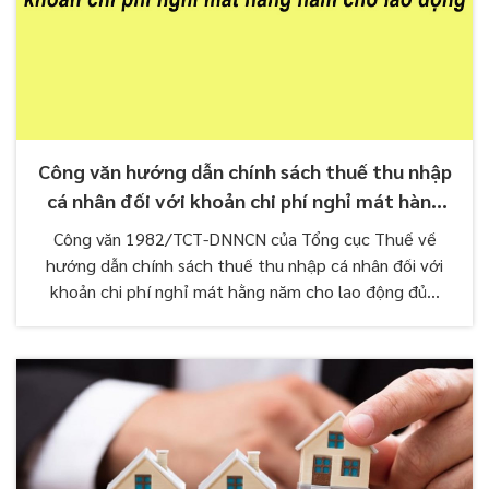
Công văn hướng dẫn chính sách thuế thu nhập
cá nhân đối với khoản chi phí nghỉ mát hàng
năm cho lao động
Công văn 1982/TCT-DNNCN của Tổng cục Thuế về
hướng dẫn chính sách thuế thu nhập cá nhân đối với
khoản chi phí nghỉ mát hằng năm cho lao động đủ...