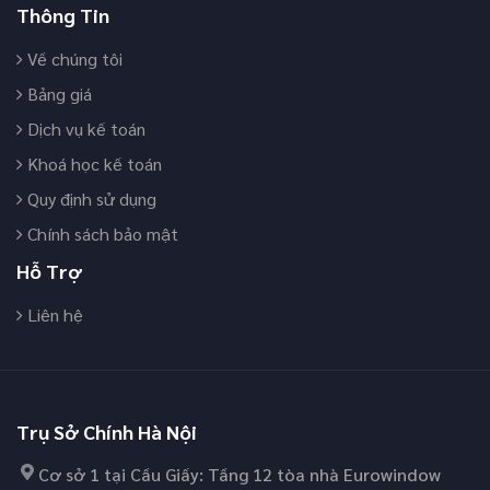
Thông Tin
Về chúng tôi
Bảng giá
Dịch vụ kế toán
Khoá học kế toán
Quy định sử dụng
Chính sách bảo mật
Hỗ Trợ
Liên hệ
Trụ Sở Chính Hà Nội
Cơ sở 1 tại Cầu Giấy: Tầng 12 tòa nhà Eurowindow