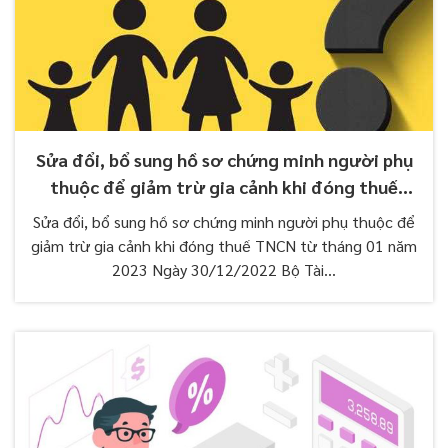
Sửa đổi, bổ sung hồ sơ chứng minh người phụ
thuộc để giảm trừ gia cảnh khi đóng thuế
TNCN từ tháng 01 năm 2023
Sửa đổi, bổ sung hồ sơ chứng minh người phụ thuộc để
giảm trừ gia cảnh khi đóng thuế TNCN từ tháng 01 năm
2023 Ngày 30/12/2022 Bộ Tài...