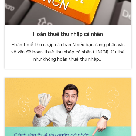
Hoàn thuế thu nhập cá nhân
Hoàn thuế thu nhập cá nhân Nhiều bạn đang phân vân
về vấn đề hoàn thuế thu nhập cá nhân (TNCN). Cụ thể
như không hoàn thuế thu nhập...