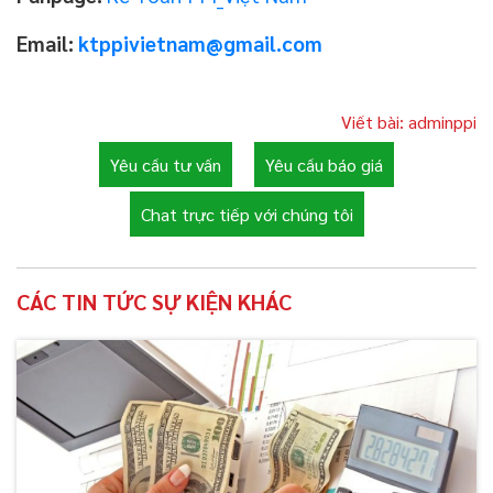
Email:
ktppivietnam@gmail.com
Viết bài: adminppi
Yêu cầu tư vấn
Yêu cầu báo giá
Chat trực tiếp với chúng tôi
CÁC TIN TỨC SỰ KIỆN KHÁC