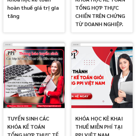
hoàn thuế giá trị gia
TỔNG HỢP THỰC
tăng
CHIẾN TRÊN CHỨNG
TỪ DOANH NGHIỆP.
TUYỂN SINH CÁC
KHÓA HỌC KÊ KHAI
KHÓA KẾ TOÁN
THUẾ MIỄN PHÍ TẠI
TỔNG HỢP THỰC TẾ
PPI VIỆT NAM