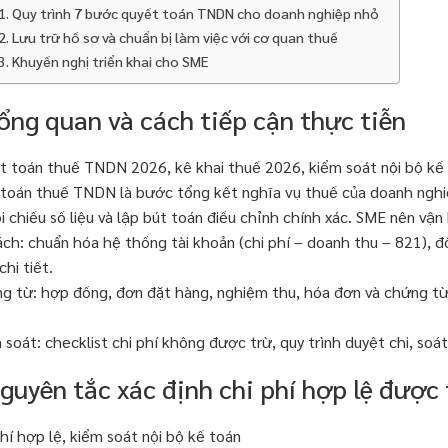
1. Quy trình 7 bước quyết toán TNDN cho doanh nghiệp nhỏ
2. Lưu trữ hồ sơ và chuẩn bị làm việc với cơ quan thuế
3. Khuyến nghị triển khai cho SME
Tổng quan và cách tiếp cận thực tiễn
t toán thuế TNDN 2026, kê khai thuế 2026, kiểm soát nội bộ kế
toán thuế TNDN là bước tổng kết nghĩa vụ thuế của doanh nghiệp
ối chiếu số liệu và lập bút toán điều chỉnh chính xác. SME nên vận
ách: chuẩn hóa hệ thống tài khoản (chi phí – doanh thu – 821),
chi tiết.
g từ: hợp đồng, đơn đặt hàng, nghiệm thu, hóa đơn và chứng t
 soát: checklist chi phí không được trừ, quy trình duyệt chi, soát
guyên tắc xác định chi phí hợp lệ được 
phí hợp lệ, kiểm soát nội bộ kế toán