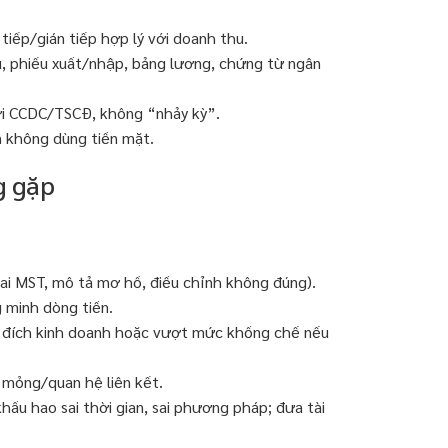
tiếp/gián tiếp hợp lý với doanh thu.
, phiếu xuất/nhập, bảng lương, chứng từ ngân
với CCDC/TSCĐ, không “nhảy kỳ”.
n không dùng tiền mặt.
g gặp
i MST, mô tả mơ hồ, điều chỉnh không đúng).
 minh dòng tiền.
c đích kinh doanh hoặc vượt mức khống chế nếu
n mỏng/quan hệ liên kết.
ấu hao sai thời gian, sai phương pháp; đưa tài