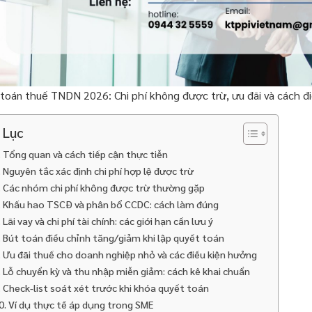
toán thuế TNDN 2026: Chi phí không được trừ, ưu đãi và cách đ
 Lục
. Tổng quan và cách tiếp cận thực tiễn
. Nguyên tắc xác định chi phí hợp lệ được trừ
. Các nhóm chi phí không được trừ thường gặp
. Khấu hao TSCĐ và phân bổ CCDC: cách làm đúng
. Lãi vay và chi phí tài chính: các giới hạn cần lưu ý
. Bút toán điều chỉnh tăng/giảm khi lập quyết toán
. Ưu đãi thuế cho doanh nghiệp nhỏ và các điều kiện hưởng
. Lỗ chuyển kỳ và thu nhập miễn giảm: cách kê khai chuẩn
. Check-list soát xét trước khi khóa quyết toán
0. Ví dụ thực tế áp dụng trong SME