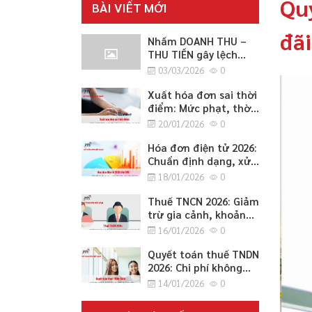
Qu
BÀI VIẾT MỚI
đãi
Nhầm DOANH THU –
THU TIỀN gây lệch
CÔNG NỢ 2026
03/03/2026
0
Xuất hóa đơn sai thời
điểm: Mức phạt, thời
điểm lập đúng quy
20/01/2026
0
định và cách xử lý an
toàn 2026
Hóa đơn điện tử 2026:
Chuẩn định dạng, xử
lý sai sót, chuyển đổi
18/01/2026
0
hệ thống và lưu trữ
cho SME
Thuế TNCN 2026: Giảm
trừ gia cảnh, khoản
miễn/không tính thuế
16/01/2026
0
và thủ tục quyết toán
cho SME
Quyết toán thuế TNDN
2026: Chi phí không
được trừ, ưu đãi và
14/01/2026
0
cách điều chỉnh
tăng/giảm cho SME