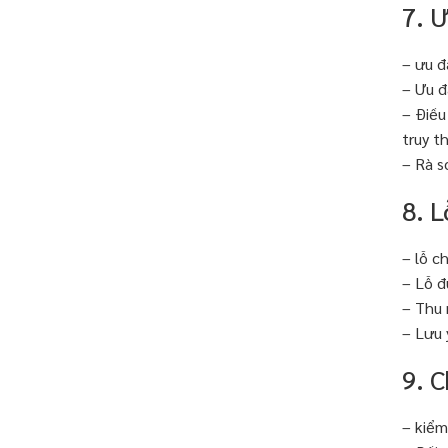
7. 
– ưu đ
– Ưu đ
– Điều
truy th
– Rà s
8. 
– lỗ c
– Lỗ đ
– Thu 
– Lưu 
9. C
– kiểm