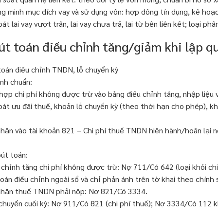
g minh mục đích vay và sử dụng vốn: hợp đồng tín dụng, kế hoạc
oát lãi vay vượt trần, lãi vay chưa trả, lãi từ bên liên kết; loại p
Bút toán điều chỉnh tăng/giảm khi lập q
toán điều chỉnh TNDN, lỗ chuyển kỳ
ình chuẩn:
hợp chi phí không được trừ vào bảng điều chỉnh tăng, nhập liệu v
oát ưu đãi thuế, khoản lỗ chuyển kỳ (theo thời hạn cho phép), 
nhận vào tài khoản 821 – Chi phí thuế TNDN hiện hành/hoãn lại n
bút toán:
 chỉnh tăng chi phí không được trừ: Nợ 711/Có 642 (loại khỏi chi
oán điều chỉnh ngoài sổ và chỉ phản ánh trên tờ khai theo chính 
nhận thuế TNDN phải nộp: Nợ 821/Có 3334.
chuyển cuối kỳ: Nợ 911/Có 821 (chi phí thuế); Nợ 3334/Có 112 k