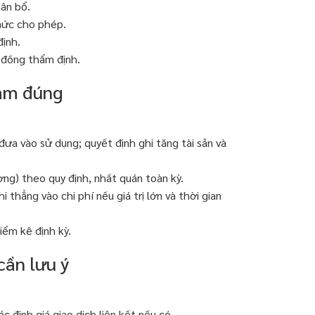
ân bổ.
mức cho phép.
ịnh.
i đồng thẩm định.
làm đúng
đưa vào sử dụng; quyết định ghi tăng tài sản và
g) theo quy định, nhất quán toàn kỳ.
 thẳng vào chi phí nếu giá trị lớn và thời gian
iểm kê định kỳ.
 cần lưu ý
c định giá giao dịch liên kết nếu có.