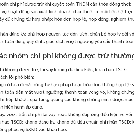
oản chi phí được trừ khi quyết toán TNDN cần thỏa đồng thời:
 vụ hoạt động sản xuất kinh doanh chịu thuế: có mối liên hệ trực 
ầy đủ chứng từ hợp pháp: hóa đơn hợp lệ, hợp đồng, nghiệm thu
nhận đúng kỳ: phù hợp nguyên tắc dồn tích, phân bổ hợp lý đối 
h toán đúng quy định: giao dịch vượt ngưỡng yêu cầu thanh toá
Các nhóm chi phí không được trừ thườn
phí không được trừ, lãi vay không đủ điều kiện, khấu hao TSCĐ
ách lỗi phổ biến:
g có hóa đơn/chứng từ hợp pháp hoặc hóa đơn không hợp lệ (sa
h toán tiền mặt vượt ngưỡng; thanh toán vòng vo, không chứng
phí tiếp khách, quà tặng, quảng cáo không chứng minh được mụ
nh hiện hành áp dụng.
vay: vượt trần chi phí lãi vay hoặc không đáp ứng điều kiện về vố
 hao TSCĐ: không đăng ký, không đủ tiêu chuẩn ghi nhận TSCĐ; kh
ông phục vụ SXKD vào khấu hao.