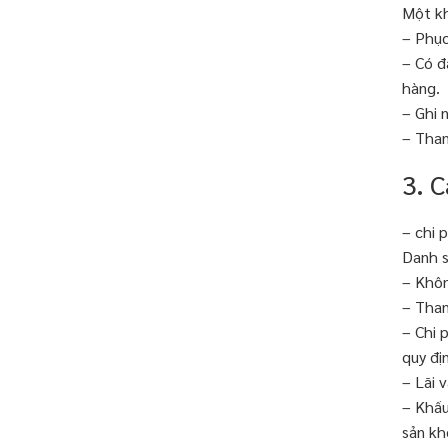
Một kh
– Phục
– Có đ
hàng.
– Ghi 
– Than
3. 
– chi 
Danh s
– Khôn
– Than
– Chi 
quy đị
– Lãi 
– Khấu
sản kh