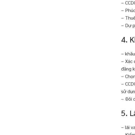
– CCDC
– Phúc
– Thuế
– Dự p
4. 
– khấ
– Xác 
đăng k
– Chọn
– CCDC
sử dụn
– Đối 
5. L
– lãi 
– Kiểm