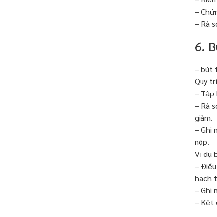
– Chứn
– Rà s
6. 
– bút 
Quy tr
– Tập 
– Rà s
giảm.
– Ghi 
nộp.
Ví dụ 
– Điều
hạch t
– Ghi 
– Kết 