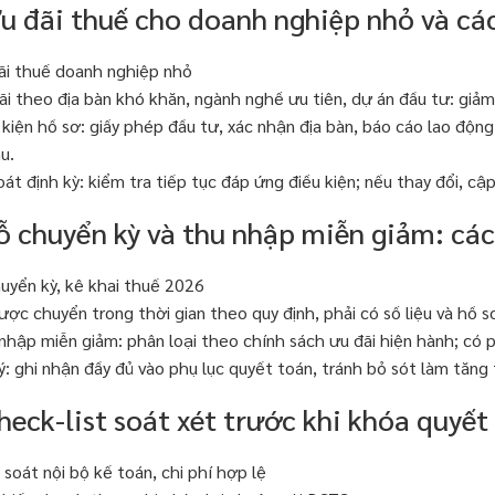
Ưu đãi thuế cho doanh nghiệp nhỏ và cá
ãi thuế doanh nghiệp nhỏ
ãi theo địa bàn khó khăn, ngành nghề ưu tiên, dự án đầu tư: giảm
 kiện hồ sơ: giấy phép đầu tư, xác nhận địa bàn, báo cáo lao động,
u.
oát định kỳ: kiểm tra tiếp tục đáp ứng điều kiện; nếu thay đổi, cập
Lỗ chuyển kỳ và thu nhập miễn giảm: các
huyển kỳ, kê khai thuế 2026
ược chuyển trong thời gian theo quy định, phải có số liệu và hồ
nhập miễn giảm: phân loại theo chính sách ưu đãi hiện hành; có p
ý: ghi nhận đầy đủ vào phụ lục quyết toán, tránh bỏ sót làm tăng
heck-list soát xét trước khi khóa quyết
 soát nội bộ kế toán, chi phí hợp lệ