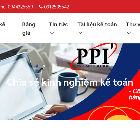
ine: 0944325559
0912535542
kế
Bảng
Tin tức
Tài liệu kế toán
Thư 
giá
Chia sẻ kinh nghiệm kế toán