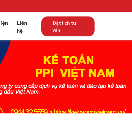
viện
Liên
Đặt lịch tư
vấn
hệ