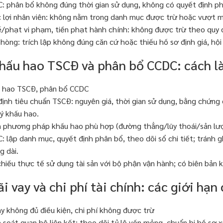
: phân bổ không đúng thời gian sử dụng, không có quyết định ph
 lợi nhân viên: không nằm trong danh mục được trừ hoặc vượt 
/phạt vi phạm, tiền phạt hành chính: không được trừ theo quy đ
hòng: trích lập không đúng căn cứ hoặc thiếu hồ sơ định giá, hộ
Khấu hao TSCĐ và phân bổ CCDC: cách 
u hao TSCĐ, phân bổ CCDC
định tiêu chuẩn TSCĐ: nguyên giá, thời gian sử dụng, bằng chứng 
ý khấu hao.
 phương pháp khấu hao phù hợp (đường thẳng/lũy thoái/sản lượn
: lập danh mục, quyết định phân bổ, theo dõi sổ chi tiết; tránh ghi
g dài.
chiếu thực tế sử dụng tài sản với bộ phận vận hành; có biên bản k
ãi vay và chi phí tài chính: các giới hạn
vay không đủ điều kiện, chi phí không được trừ
 soát quan hệ liên kết: theo dõi tỷ lệ vốn mỏng, chuẩn bị hồ sơ xá