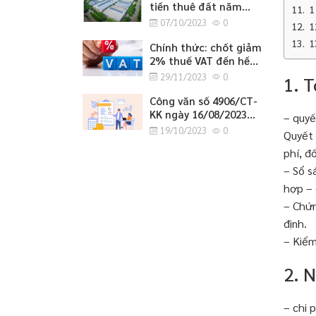
tiền thuê đất năm
1
2023
07/10/2023
0
1
1
Chính thức: chốt giảm
2% thuế VAT đến hết
tháng 6/2024
29/11/2023
0
1. 
Công văn số 4906/CT-
KK ngày 16/08/2023
– quyế
của cục thuế tỉnh
19/10/2023
0
Quyết 
Nghệ An về việc
phí, đ
hướng dẫn tờ khai bổ
sung hồ sơ khai thuế
– Sổ s
GTGT.
hợp – 
– Chứn
định.
– Kiểm
2. N
– chi 