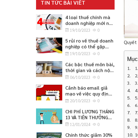
TIN TỨC BÀI VIẾT
4 loại thuế chính mà
doanh nghiệp mới nào
cũng cần lưu ý
19/10/2023
0
5 rủi ro về thuế doanh
Quyết 
nghiệp có thể gặp
phải
19/10/2023
0
Mục
Các bậc thuế môn bài,
1
thời gian và cách nộp
2
thuế môn bài
06/10/2023
0
3
Cảnh báo email giả
4
mạo về việc quy định
5
cập nhật thông tin
20/10/2023
0
căn cước công dân
6
CHI PHÍ LƯƠNG THÁNG
7
13 VÀ TIỀN THƯỞNG
8
TẾT
12/01/2024
0
9
Chính thức giảm 30%
1