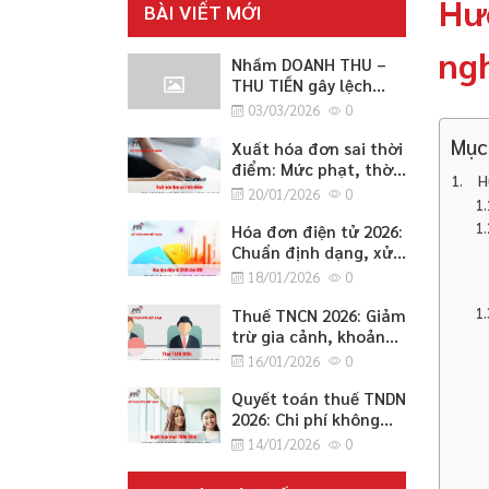
Hướ
BÀI VIẾT MỚI
ng
Nhầm DOANH THU –
THU TIỀN gây lệch
CÔNG NỢ 2026
03/03/2026
0
Mục
Xuất hóa đơn sai thời
điểm: Mức phạt, thời
H
điểm lập đúng quy
20/01/2026
0
định và cách xử lý an
toàn 2026
Hóa đơn điện tử 2026:
Chuẩn định dạng, xử
lý sai sót, chuyển đổi
18/01/2026
0
hệ thống và lưu trữ
cho SME
Thuế TNCN 2026: Giảm
trừ gia cảnh, khoản
miễn/không tính thuế
16/01/2026
0
và thủ tục quyết toán
cho SME
Quyết toán thuế TNDN
2026: Chi phí không
được trừ, ưu đãi và
14/01/2026
0
cách điều chỉnh
tăng/giảm cho SME