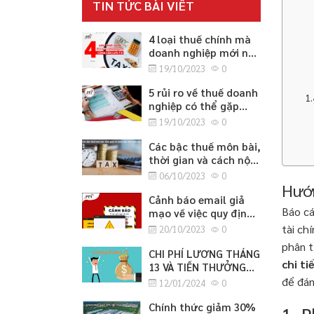
TIN TỨC BÀI VIẾT
4 loại thuế chính mà
doanh nghiệp mới nào
cũng cần lưu ý
19/10/2023
0
5 rủi ro về thuế doanh
nghiệp có thể gặp
phải
19/10/2023
0
Các bậc thuế môn bài,
thời gian và cách nộp
thuế môn bài
06/10/2023
0
Hướn
Cảnh báo email giả
Báo cá
mạo về việc quy định
cập nhật thông tin
tài c
20/10/2023
0
căn cước công dân
phân t
CHI PHÍ LƯƠNG THÁNG
chi t
13 VÀ TIỀN THƯỞNG
TẾT
để đán
12/01/2024
0
Chính thức giảm 30%