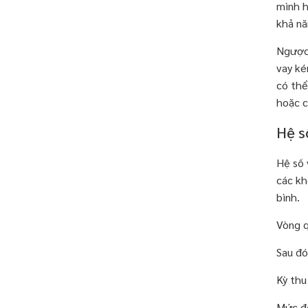
mình h
khả nă
Ngược 
vay ké
có thể
hoặc c
Hệ s
Hệ số 
các kh
bình.
Vòng q
Sau đó
Kỳ thu
Mức độ