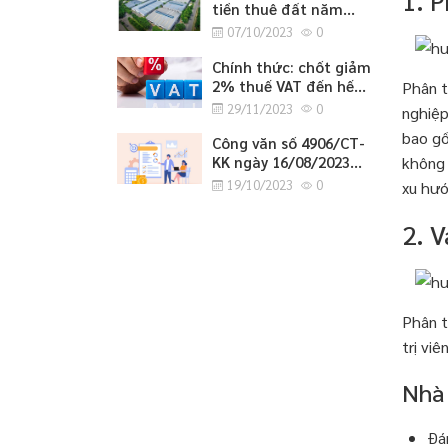
1. P
tiền thuê đất năm
2023
07/10/2023
0
Chính thức: chốt giảm
2% thuế VAT đến hết
Phân t
tháng 6/2024
29/11/2023
0
nghiệp
bao gồ
Công văn số 4906/CT-
KK ngày 16/08/2023
không 
của cục thuế tỉnh
19/10/2023
0
xu hướ
Nghệ An về việc
hướng dẫn tờ khai bổ
2. V
sung hồ sơ khai thuế
GTGT.
Phân t
trị vi
Nhà
Đán