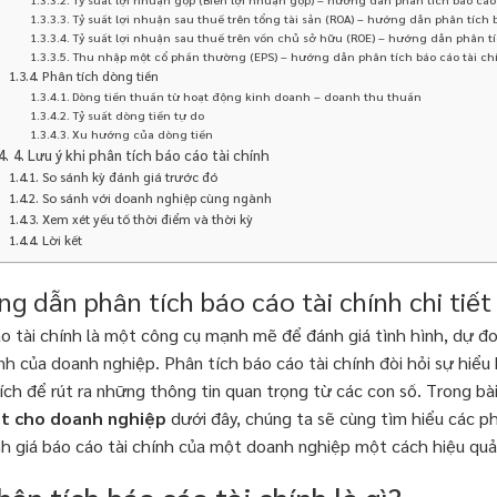
Tỷ suất lợi nhuận sau thuế trên tổng tài sản (ROA) – hướng dẫn phân tích 
Tỷ suất lợi nhuận sau thuế trên vốn chủ sở hữu (ROE) – hướng dẫn phân tí
Thu nhập một cổ phần thường (EPS) – hướng dẫn phân tích báo cáo tài ch
Phân tích dòng tiền
Dòng tiền thuần từ hoạt động kinh doanh – doanh thu thuần
Tỷ suất dòng tiền tự do
Xu hướng của dòng tiền
4. Lưu ý khi phân tích báo cáo tài chính
So sánh kỳ đánh giá trước đó
So sánh với doanh nghiệp cùng ngành
Xem xét yếu tố thời điểm và thời kỳ
Lời kết
g dẫn phân tích báo cáo tài chính chi tiế
o tài chính là một công cụ mạnh mẽ để đánh giá tình hình, dự đ
hính của doanh nghiệp. Phân tích báo cáo tài chính đòi hỏi sự hiểu
ích để rút ra những thông tin quan trọng từ các con số. Trong bà
iết cho doanh nghiệp
dưới đây, chúng ta sẽ cùng tìm hiểu các 
h giá báo cáo tài chính của một doanh nghiệp một cách hiệu quả