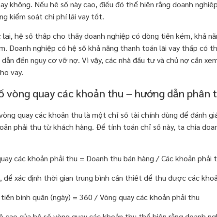
ay không. Nếu hệ số này cao, điều đó thể hiện rằng doanh nghiệp 
ng kiểm soát chi phí lãi vay tốt.
lại, hệ số thấp cho thấy doanh nghiệp có dòng tiền kém, khả năng
m. Doanh nghiệp có hệ số khả năng thanh toán lãi vay thấp có th
 dẫn đến nguy cơ vỡ nợ. Vì vậy, các nhà đầu tư và chủ nợ cần xem
ho vay.
ố vòng quay các khoản thu – hướng dẫn phân tí
vòng quay các khoản thu là một chỉ số tài chính dùng để đánh gi
oản phải thu từ khách hàng. Để tính toán chỉ số này, ta chia do
uay các khoản phải thu = Doanh thu bán hàng / Các khoản phải t
, để xác định thời gian trung bình cần thiết để thu được các kh
 tiền bình quân (ngày) = 360 / Vòng quay các khoản phải thu
 cao của hệ số vòng quay các khoản thu thể hiện rằng doanh ng