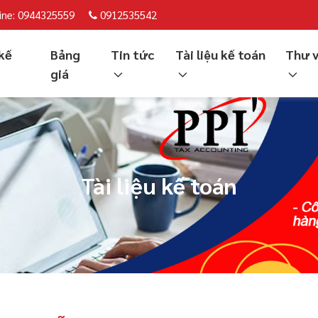
ine: 0944325559
0912535542
kế
Bảng
Tin tức
Tài liệu kế toán
Thư 
giá
Tài liệu kế toán