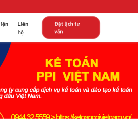
viện
Liên
Đặt lịch tư
vấn
hệ