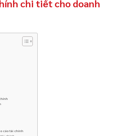
hính chi tiết cho doanh
chính
h
o cáo tài chính
 tài chính