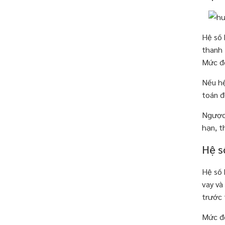
Hệ số 
thanh 
Mức độ
Nếu hệ
toán đ
Ngược 
hạn, t
Hệ s
Hệ số 
vay và
trước t
Mức độ