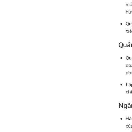
mức
hữ
Qu
trê
Quản
Quả
doa
phí
Lậ
ch
Ngân
Đán
củ