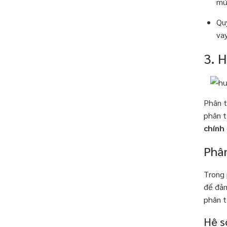
mứ
Qu
vay
3. 
Phân t
phân t
chính
Phân
Trong 
để đảm
phân t
Hệ s