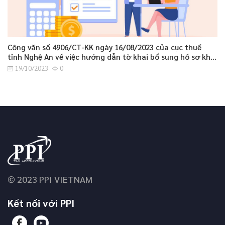
Công văn số 4906/CT-KK ngày 16/08/2023 của cục thuế
tỉnh Nghệ An về việc hướng dẫn tờ khai bổ sung hồ sơ khai
thuế GTGT.
19/10/2023
0
© 2023 PPI VIETNAM
Kết nối với PPI