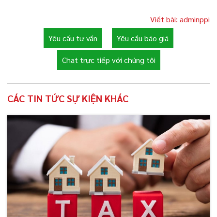
Viết bài: adminppi
Yêu cầu tư vấn
Yêu cầu báo giá
Chat trực tiếp với chúng tôi
CÁC TIN TỨC SỰ KIỆN KHÁC