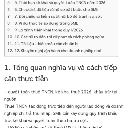
5. Thời hạn kê khai và quyết toán TNCN năm 2026
6. Checklist dữ liệu và hồ sơ bắt buộc cho SME
7. Đối chiếu và kiểm soát nội bộ để tránh sai sót
8. Ví dụ thực tế áp dụng trong SME
9. Lộ trình triển khai trong quý I/2026
10. Các rủi ro dẫn tới xử phạt và cách phòng ngừa
11. Tài liệu – biểu mẫu cần chuẩn bị
12. Khuyến nghị vận hành cho doanh nghiệp nhỏ
1. Tổng quan nghĩa vụ và cách tiếp
cận thực tiễn
– quyết toán thuế TNCN, kê khai thuế 2026, khấu trừ tại
nguồn
Thuế TNCN tác động trực tiếp đến người lao động và doanh
nghiệp chi trả thu nhập. SME cần xây dựng quy trình khấu
trừ, kê khai và quyết toán theo ba trụ cột:
– Dữ liệu cá nhân: mã số thuế (MST), thông tin hộ