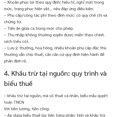
– Khoản phúc lợi theo quy định: hiếu hỉ, nghỉ mát trong
mức, trang phục hiện vật… nếu đáp ứng điều kiện.
– Phụ cấp/công tác phí theo định mức: có quy chế chi và
chứng từ.
– Tiền ăn giữa ca trong mức cho phép.
– Thu nhập không thường xuyên được miễn theo chính
sách (nếu có).
– Lưu ý: thưởng, hoa hồng, nhiều khoản phụ cấp đặc thù
thường vẫn chịu thuế; cần căn cứ quy định hiện hành để
phân định rõ.
4. Khấu trừ tại nguồn: quy trình và
biểu thuế
– khấu trừ tại nguồn, mã số thuế cá nhân, biểu mẫu quyết
toán TNCN
Với tiền lương, tiền công:
– Áp dụng biểu thuế lũy tiến từng phần; tính và khấu trừ