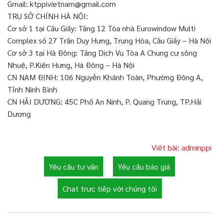
Gmail: ktppivietnam@gmail.com
TRỤ SỞ CHÍNH HÀ NỘI:
Cơ sở 1 tại Cầu Giấy: Tầng 12 Tòa nhà Eurowindow Multi
Complex số 27 Trần Duy Hưng, Trung Hòa, Cầu Giấy – Hà Nội
Cơ sở 3 tại Hà Đông: Tầng Dịch Vụ Tòa A Chung cư sông
Nhuệ, P.Kiến Hưng, Hà Đông – Hà Nội
CN NAM ĐỊNH: 106 Nguyễn Khánh Toàn, Phường Đông A,
Tỉnh Ninh Bình
CN HẢI DƯƠNG: 45C Phố An Ninh, P. Quang Trung, TP.Hải
Dương
Viết bài: adminppi
Yêu cầu tư vấn
Yêu cầu báo giá
Chat trực tiếp với chúng tôi