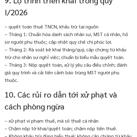
9. Lộ trình triển khai trong quý
I/2026
– quyết toán thuế TNCN, khấu trừ tại nguồn
– Tháng 1: Chuẩn hóa danh sách nhân sự, MST cá nhân, hồ
sơ người phụ thuộc; cập nhật quy chế chi phúc lợi.
– Tháng 2: Rà soát kê khai tháng/quý, cấp chứng từ khấu
trừ cho nhân sự nghỉ việc; chuẩn bị biểu mẫu quyết toán.
– Tháng 3: Nộp quyết toán, xử lý yêu cầu điều chỉnh; đánh
giá quy trình và cải tiến cảnh báo trùng MST người phụ
thuộc.
10. Các rủi ro dẫn tới xử phạt và
cách phòng ngừa
– xử phạt vi phạm thuế, mã số thuế cá nhân
– Chậm nộp tờ khai/quyết toán; chậm nộp tiền thuế.
– Không khấu trừ đúng biểu thuế; không cấp chứng từ khấu