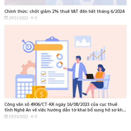
Chính thức: chốt giảm 2% thuế VAT đến hết tháng 6/2024
29/11/2023
0
Công văn số 4906/CT-KK ngày 16/08/2023 của cục thuế
tỉnh Nghệ An về việc hướng dẫn tờ khai bổ sung hồ sơ khai
thuế GTGT.
19/10/2023
0