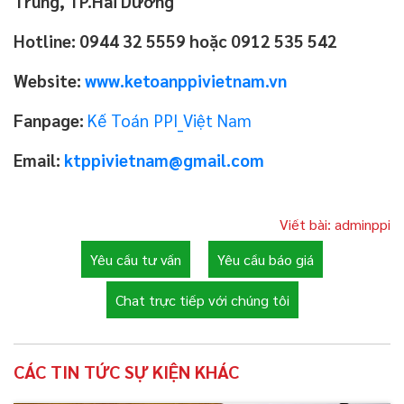
Trung, TP.Hải Dương
Hotline: 0944 32 5559 hoặc 0912 535 542
Website:
www.ketoanppivietnam.vn
Fanpage:
Kế Toán PPI_Việt Nam
Email:
ktppivietnam@gmail.com
Viết bài: adminppi
Yêu cầu tư vấn
Yêu cầu báo giá
Chat trực tiếp với chúng tôi
CÁC TIN TỨC SỰ KIỆN KHÁC