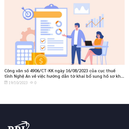
Công văn số 4906/CT-KK ngày 16/08/2023 của cục thuế
tỉnh Nghệ An về việc hướng dẫn tờ khai bổ sung hồ sơ khai
thuế GTGT.
19/10/2023
0