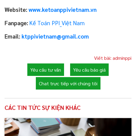
Website:
www.ketoanppivietnam.vn
Fanpage:
Kế Toán PPI_Việt Nam
Email:
ktppivietnam@gmail.com
Viết bài: adminppi
Yêu cầu tư vấn
Yêu cầu báo giá
Chat trực tiếp với chúng tôi
CÁC TIN TỨC SỰ KIỆN KHÁC