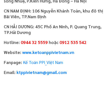
sông Nhuệ, P.Kiến Hưng, Hà Đông – Hà Nội
CN NAM ĐỊNH: 106 Nguyễn Khánh Toàn, khu đô thị
Bãi Viên, TP.Nam Định
CN HẢI DƯƠNG: 45C Phố An Ninh, P. Quang Trung,
TP.Hải Dương
Hotline:
0944 32 5559
hoặc
0912 535 542
Website:
www.ketoanppivietnam.vn
Fanpage:
Kế Toán PPI_Việt Nam
Email:
ktppivietnam@gmail.com