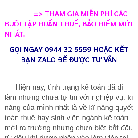
=> THAM GIA MIỄN PHÍ CÁC
BUỔI TẬP HUẤN THUẾ, BẢO HIỂM MỚI
NHẤT.
GỌI NGAY 0944 32 5559 HOẶC KẾT
BẠN ZALO ĐỂ ĐƯỢC TƯ VẤN
Hiện nay, tình trạng kế toán đã đi
làm nhưng chưa tự tin với nghiệp vụ, kĩ
năng của mình nhất là về kĩ năng quyết
toán thuế hay sinh viên ngành kế toán
mới ra trường nhưng chưa biết bắt đầu
từ đâu khi được nhận vào làm việc tại