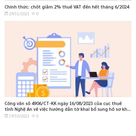
Chính thức: chốt giảm 2% thuế VAT đến hết tháng 6/2024
29/11/2023
0
Công văn số 4906/CT-KK ngày 16/08/2023 của cục thuế
tỉnh Nghệ An về việc hướng dẫn tờ khai bổ sung hồ sơ khai
thuế GTGT.
19/10/2023
0