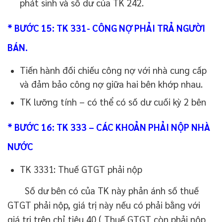
phát sinh và số dư của TK 242.
* BƯỚC 15: TK 331- CÔNG NỢ PHẢI TRẢ NGƯỜI
BÁN.
Tiến hành đối chiếu công nợ với nhà cung cấp
và đảm bảo công nợ giữa hai bên khớp nhau.
TK lưỡng tính – có thể có số dư cuối kỳ 2 bên
* BƯỚC 16: TK 333 – CÁC KHOẢN PHẢI NỘP NHÀ
NƯỚC
TK 3331: Thuế GTGT phải nộp
Số dư bên có của TK này phản ánh số thuế
GTGT phải nộp, giá trị này nếu có phải bằng với
giá trị trên chỉ tiêu 40 ( Thuế GTGT còn phải nộp