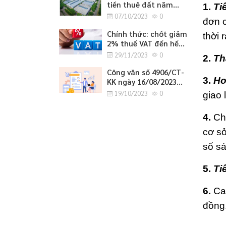
tiền thuê đất năm
1.
Tiê
2023
07/10/2023
0
đơn 
Chính thức: chốt giảm
thời 
2% thuế VAT đến hết
tháng 6/2024
29/11/2023
0
2.
Th
Công văn số 4906/CT-
3.
Ho
KK ngày 16/08/2023
của cục thuế tỉnh
19/10/2023
0
giao 
Nghệ An về việc
hướng dẫn tờ khai bổ
4.
Chị
sung hồ sơ khai thuế
GTGT.
cơ sở
sổ sá
5.
Ti
6.
Ca
đồng