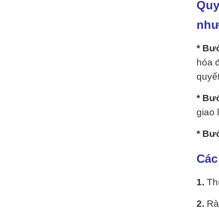
Quy
như
* Bư
hóa 
quyết
* Bư
giao 
* Bư
Các
1.
Thu
2.
Rà 