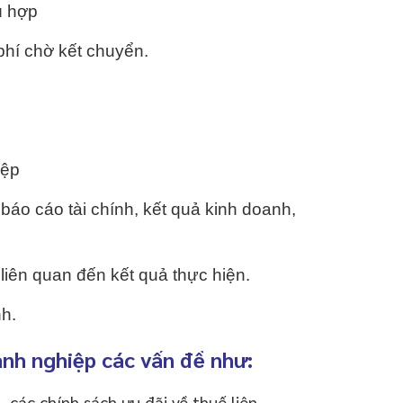
ù hợp
phí chờ kết chuyển.
iệp
báo cáo tài chính, kết quả kinh doanh,
liên quan đến kết quả thực hiện.
nh.
anh nghiệp các vấn đề như:
 các chính sách ưu đãi về thuế liên