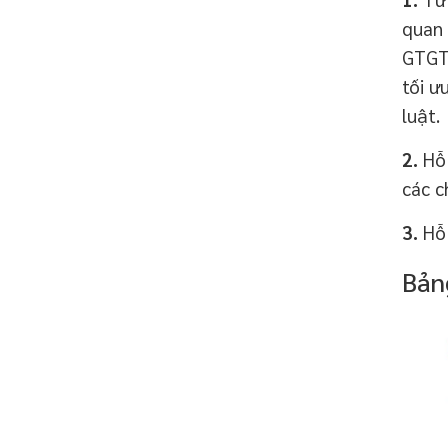
quan 
GTGT 
tối ư
luật.
2.
Hỗ 
các c
3.
Hỗ 
Bản