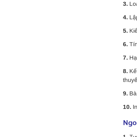
3.
Loạ
4.
Lập
5.
Kiể
6.
Tín
7.
Hạc
8.
Kết
thuyế
9.
Bàn
10.
In
Ngoà
1.
Tư 