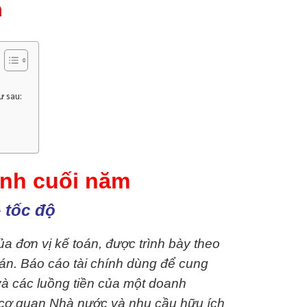
m
ư sau:
ính cuối năm
 tốc độ
của đơn vị kế toán, được trình bày theo
oán.
Báo cáo tài chính dùng để cung
 và các luồng tiền của một doanh
 cơ quan Nhà nước và nhu cầu hữu ích