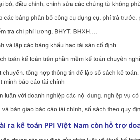
i bỏ, điều chỉnh, chỉnh sửa các chứng từ không ph
 các bảng phân bổ công cụ dụng cụ, phí trả trước, 
m tra chi phí lương, BHYT, BHXH,…
h và lập các bảng khấu hao tài sản cố định
h toán kế toán trên phần mềm kế toán chuyên ngh
 chuyển, tổng hợp thông tin để lập sổ sách kế toán, 
t minh báo cáo tài chính
 luận với doanh nghiệp các nội dung, nghiệp vụ có 
 và bàn giao báo cáo tài chính, sổ sách theo quy đị
i ra kế toán PPI Việt Nam còn hỗ trợ do
vấn chung các quy định của pháp luật về thuế, kế toán,