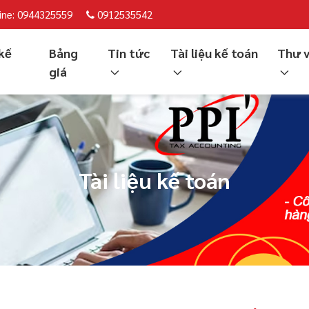
ine: 0944325559
0912535542
kế
Bảng
Tin tức
Tài liệu kế toán
Thư 
giá
Tài liệu kế toán