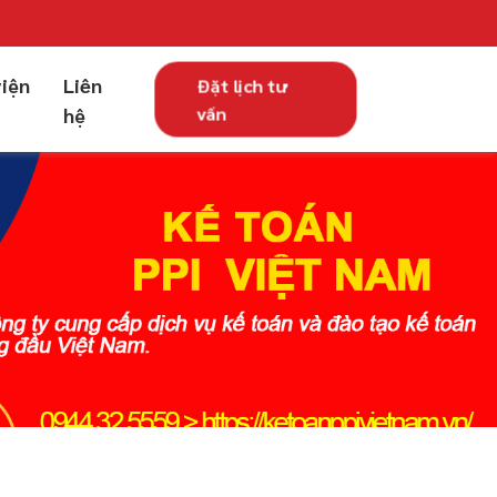
viện
Liên
Đặt lịch tư
vấn
hệ