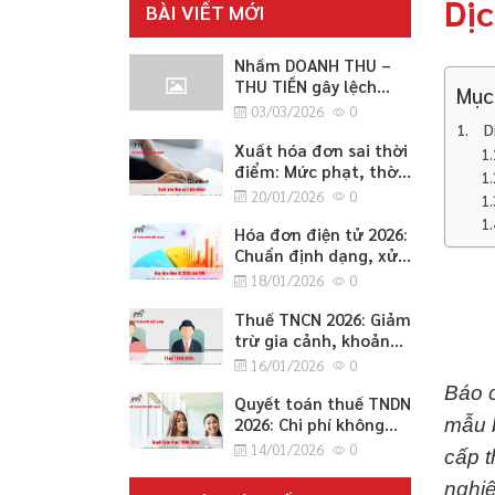
Dịc
BÀI VIẾT MỚI
Nhầm DOANH THU –
THU TIỀN gây lệch
Mục
CÔNG NỢ 2026
03/03/2026
0
D
Xuất hóa đơn sai thời
điểm: Mức phạt, thời
điểm lập đúng quy
20/01/2026
0
định và cách xử lý an
toàn 2026
Hóa đơn điện tử 2026:
Chuẩn định dạng, xử
lý sai sót, chuyển đổi
18/01/2026
0
hệ thống và lưu trữ
cho SME
Thuế TNCN 2026: Giảm
trừ gia cảnh, khoản
miễn/không tính thuế
16/01/2026
0
và thủ tục quyết toán
Báo c
cho SME
Quyết toán thuế TNDN
2026: Chi phí không
mẫu b
được trừ, ưu đãi và
14/01/2026
0
cấp t
cách điều chỉnh
tăng/giảm cho SME
nghi