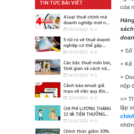
TIN TỨC BÀI VIẾT
của n
4 loại thuế chính mà
Hàng 
doanh nghiệp mới nào
cũng cần lưu ý
sách
19/10/2023
0
doan
5 rủi ro về thuế doanh
nghiệp có thể gặp
+
Số 
phải
19/10/2023
0
Các bậc thuế môn bài,
+ Kế
thời gian và cách nộp
thuế môn bài
06/10/2023
0
+ Doa
Cảnh báo email giả
nộp đ
mạo về việc quy định
cập nhật thông tin
20/10/2023
0
=> T
căn cước công dân
lập s
CHI PHÍ LƯƠNG THÁNG
13 VÀ TIỀN THƯỞNG
chín
TẾT
12/01/2024
0
nhữn
Chính thức giảm 30%