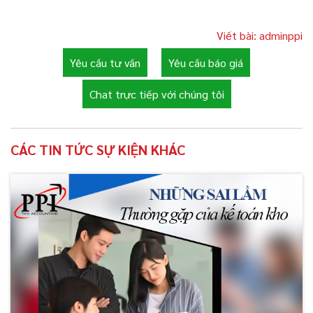
Viết bài: adminppi
Yêu cầu tư vấn
Yêu cầu báo giá
Chat trực tiếp với chúng tôi
CÁC TIN TỨC SỰ KIỆN KHÁC