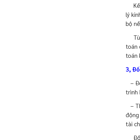
Kế to
lý ki
bộ nề
Tùy t
toán 
toán 
3, Đố
– Đối
trình
– Thô
động 
tài c
Đối t