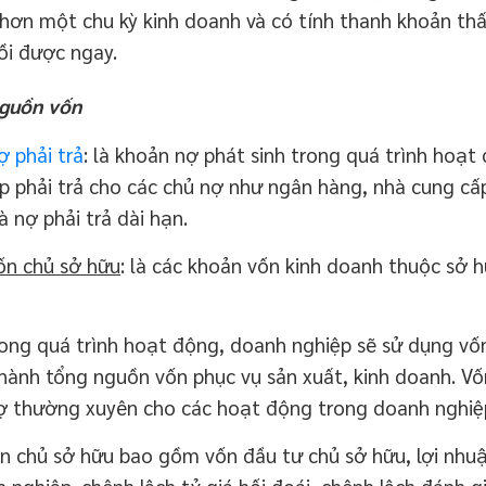
hơn một chu kỳ kinh doanh và có tính thanh khoản th
ồi được ngay.
guồn vốn
ợ phải trả
: là khoản nợ phát sinh trong quá trình hoạ
p phải trả cho các chủ nợ như ngân hàng, nhà cung cấ
à nợ phải trả dài hạn.
n chủ sở hữu
: là các khoản vốn kinh doanh thuộc sở 
 quá trình hoạt động, doanh nghiệp sẽ sử dụng vốn 
hành tổng nguồn vốn phục vụ sản xuất, kinh doanh. V
rợ thường xuyên cho các hoạt động trong doanh nghiệ
hủ sở hữu bao gồm vốn đầu tư chủ sở hữu, lợi nhuận
 nghiệp, chênh lệch tỷ giá hối đoái, chênh lệch đánh gi