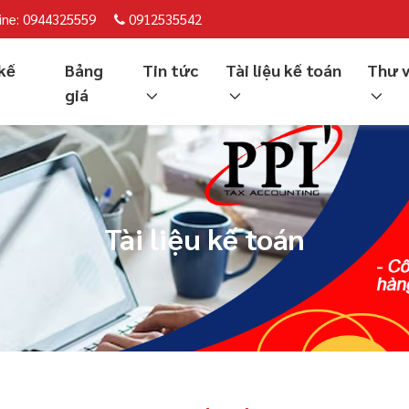
ine: 0944325559
0912535542
kế
Bảng
Tin tức
Tài liệu kế toán
Thư 
giá
Tài liệu kế toán