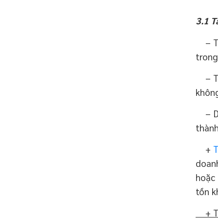
3.1 T
– Tài
trong
– Tài
không
– Dựa
thành
+
T
doanh
hoặc 
tồn k
+ Tà