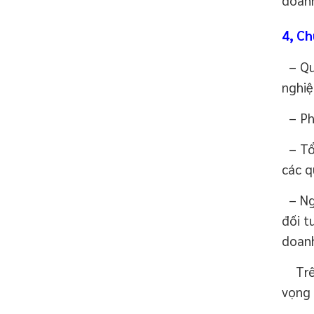
4, Ch
– Qua
nghiệ
– Phâ
– Tổn
các q
– Ngo
đối t
doanh
Trên 
vọng 