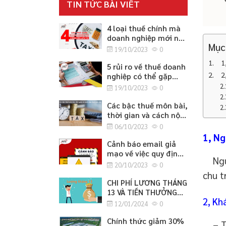
TIN TỨC BÀI VIẾT
4 loại thuế chính mà
doanh nghiệp mới nào
Mục
cũng cần lưu ý
19/10/2023
0
1
5 rủi ro về thuế doanh
2
nghiệp có thể gặp
phải
19/10/2023
0
Các bậc thuế môn bài,
thời gian và cách nộp
thuế môn bài
06/10/2023
0
1, Ng
Cảnh báo email giả
mạo về việc quy định
Nguyê
cập nhật thông tin
20/10/2023
0
căn cước công dân
chu t
CHI PHÍ LƯƠNG THÁNG
13 VÀ TIỀN THƯỞNG
2, Kh
TẾT
12/01/2024
0
Chính thức giảm 30%
– The