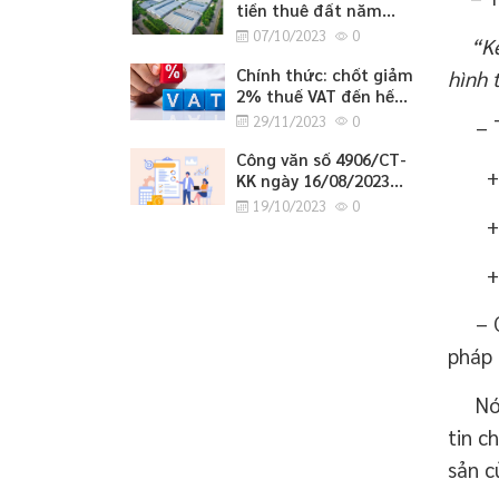
tiền thuê đất năm
2023
07/10/2023
0
“Kế t
Chính thức: chốt giảm
hình 
2% thuế VAT đến hết
tháng 6/2024
29/11/2023
0
– Th
Công văn số 4906/CT-
+ Thu
KK ngày 16/08/2023
của cục thuế tỉnh
19/10/2023
0
+ Xử 
Nghệ An về việc
hướng dẫn tờ khai bổ
sung hồ sơ khai thuế
+ Cun
GTGT.
– Căn
pháp 
Nói m
tin c
sản c