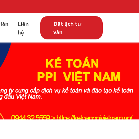
Đặt lịch tư
viện
Liên
vấn
hệ