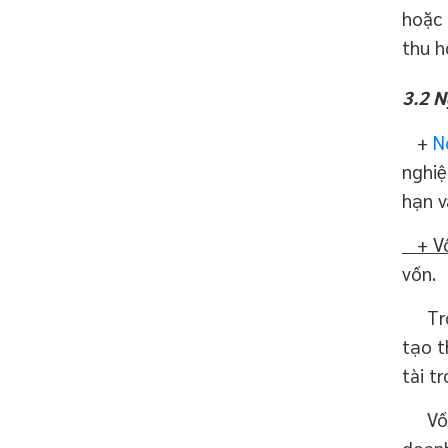
hoặc 
thu h
3.2
N
+
N
nghiệ
hạn v
+ Vố
vốn.
Trong
tạo t
tài t
Vốn c
doanh