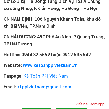
Cơ sở 3 tại Hà Đông: Tầng Dịch Vụ Tòa A Chung
cư sông Nhuệ, P.Kiến Hưng, Hà Đông – Hà Nội
CN NAM ĐỊNH: 106 Nguyễn Khánh Toàn, khu đô
thị Bãi Viên, TP.Nam Định
CN HẢI DƯƠNG: 45C Phố An Ninh, P.Quang Trung,
TP.Hải Dương
Hotline: 0944 32 5559 hoặc 0912 535 542
Website:
www.ketoanppivietnam.vn
Fanpage:
Kế Toán PPI_Việt Nam
Email:
ktppivietnam@gmail.com
Viết bài: adminppi