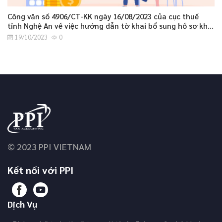
Công văn số 4906/CT-KK ngày 16/08/2023 của cục thuế
tỉnh Nghệ An về việc hướng dẫn tờ khai bổ sung hồ sơ khai
thuế GTGT.
19/10/2023
0
© 2023 PPI VIETNAM
Kết nối với PPI
Dịch Vụ