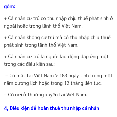
gồm:
+ Cá nhân cư trú có thu nhập chịu thuế phát sinh ở
ngoài hoặc trong lãnh thổ Việt Nam.
+ Cá nhân không cư trú mà có thu nhập chịu thuế
phát sinh trong lãnh thổ Việt Nam.
+ Cá nhân cư trú là người lao động đáp ứng một
trong các điều kiện sau:
– Có mặt tại Việt Nam > 183 ngày tính trong một
năm dương lịch hoặc trong 12 tháng liên tục.
– Có nơi ở thường xuyên tại Việt Nam.
4, Điều kiện để hoàn thuế thu nhập cá nhân