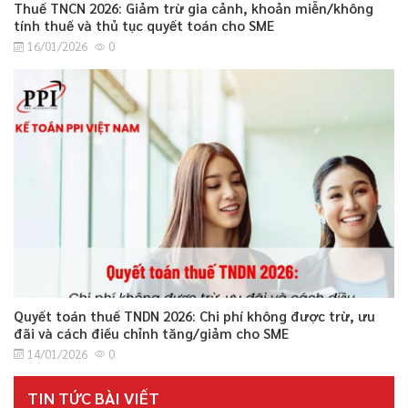
Thuế TNCN 2026: Giảm trừ gia cảnh, khoản miễn/không
tính thuế và thủ tục quyết toán cho SME
16/01/2026
0
Quyết toán thuế TNDN 2026: Chi phí không được trừ, ưu
đãi và cách điều chỉnh tăng/giảm cho SME
14/01/2026
0
TIN TỨC BÀI VIẾT