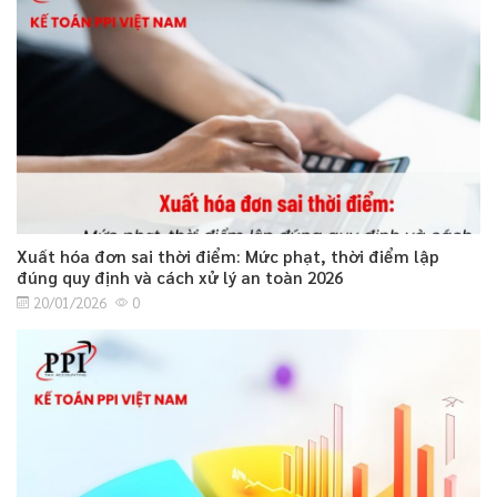
Xuất hóa đơn sai thời điểm: Mức phạt, thời điểm lập
đúng quy định và cách xử lý an toàn 2026
20/01/2026
0