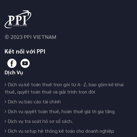
© 2023 PPI VIETNAM
Kết nối với PPI
Dịch Vụ
Dịch vụ kế toán thuế trọn gói từ A- Z, bao gồm kê khai
thuế, quyết toán thuế và giải trình trọn đời
Dịch vụ báo cáo tài chính
Dịch vụ quyết toán thuế, hoàn thuế giá trị gia tăng
Dịch vụ tra soát hồ sơ sổ sách.
Dịch vụ setup hệ thống kế toán cho doanh nghiệp