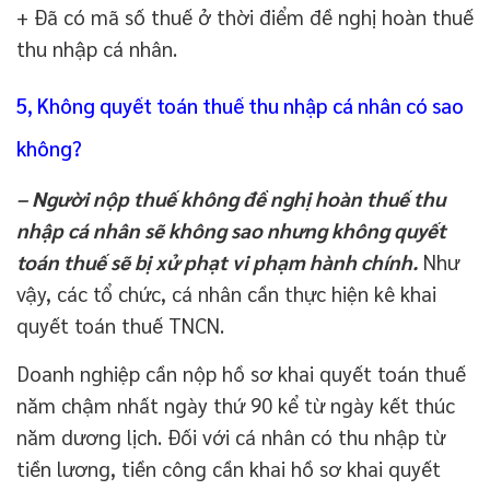
+ Đã có mã số thuế ở thời điểm đề nghị hoàn thuế
thu nhập cá nhân.
5, Không quyết toán thuế thu nhập cá nhân có sao
không?
– Người nộp thuế không đề nghị hoàn thuế thu
nhập cá nhân sẽ không sao nhưng không quyết
toán thuế sẽ bị xử phạt vi phạm hành chính.
Như
vậy, các tổ chức, cá nhân cần thực hiện kê khai
quyết toán thuế TNCN.
Doanh nghiệp cần nộp hồ sơ khai quyết toán thuế
năm chậm nhất ngày thứ 90 kể từ ngày kết thúc
năm dương lịch. Đối với cá nhân có thu nhập từ
tiền lương, tiền công cần khai hồ sơ khai quyết