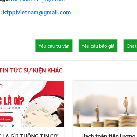
l:
ktppivietnam@gmail.com
Yêu cầu tư vấn
Yêu cầu báo giá
Chat 
TIN TỨC SỰ KIỆN KHÁC
C LÀ GÌ? THÔNG TIN CƠ
Hạch toán tiền lương