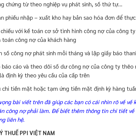
g chứng từ theo nghiệp vụ phát sinh, số thứ tự…
n phiếu nhập – xuất kho hay bản sao hóa đơn để thực
 chiếu với kế toán cơ sở tình hình công nợ của công ty
 toán công nợ của khách hàng
h số công nợ phát sinh mỗi tháng và lập giấy báo tha
 báo cáo và theo dõi số dư công nợ của công ty thẽo 
là định kỳ theo yêu cầu của cấp trên
 chi tiền mặt hoặc tạm ứng tiền mặt định kỳ hàng tuần
ng bài viết trên đã giúp các bạn có cái nhìn rõ về về 
án công nợ phải làm.
Để biết thêm thông tin chi tiết về
ng liên hệ
.
LÝ THUẾ PPI VIỆT NAM