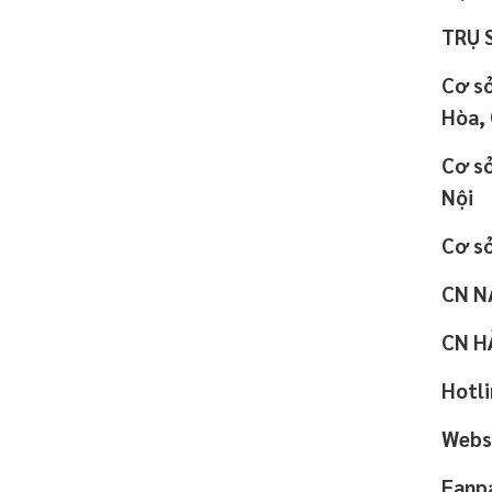
TRỤ 
Cơ sở
Hòa, 
Cơ sở
Nội
Cơ sở
CN NA
CN HẢ
Hotl
Webs
Fanp