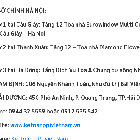
SỞ CHÍNH HÀ NỘI:
 1 tại Cầu Giấy: Tầng 12 Tòa nhà Eurowindow Multi 
Cầu Giấy – Hà Nội
 2 tại Thanh Xuân: Tầng 12 – Tòa nhà Diamond Flowe
 3 tại Hà Đông: Tầng Dịch Vụ Tòa A Chung cư sông N
M ĐỊNH: 106 Nguyễn Khánh Toàn, khu đô thị Bãi Viê
I DƯƠNG: 45C Phố An Ninh, P. Quang Trung, TP.Hải
ine: 0944 32 5559 hoặc 0912 535 542
ite:
www.ketoanppivietnam.vn
age:
Kế Toán PPI_Việt Nam