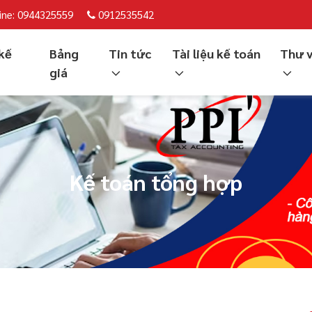
ine: 0944325559
0912535542
kế
Bảng
Tin tức
Tài liệu kế toán
Thư 
giá
Kế toán tổng hợp