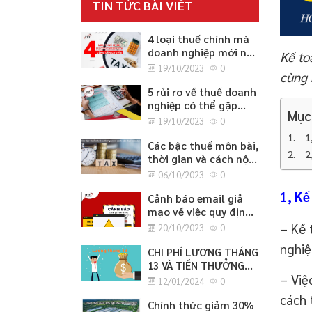
TIN TỨC BÀI VIẾT
4 loại thuế chính mà
doanh nghiệp mới nào
Kế to
cũng cần lưu ý
19/10/2023
0
cùng 
5 rủi ro về thuế doanh
nghiệp có thể gặp
Mục
phải
19/10/2023
0
1
Các bậc thuế môn bài,
2
thời gian và cách nộp
thuế môn bài
06/10/2023
0
1, Kế
Cảnh báo email giả
mạo về việc quy định
cập nhật thông tin
– Kế 
20/10/2023
0
căn cước công dân
nghiệ
CHI PHÍ LƯƠNG THÁNG
13 VÀ TIỀN THƯỞNG
– Việ
TẾT
12/01/2024
0
cách 
Chính thức giảm 30%