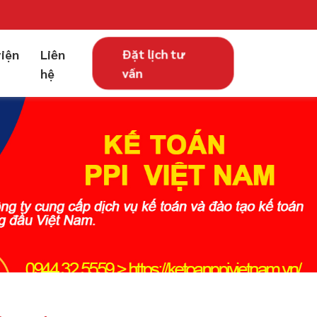
Đặt lịch tư
viện
Liên
vấn
hệ