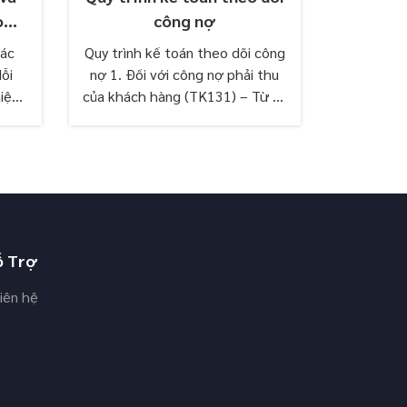
o
công nợ
việc củ
các
Quy trình kế toán theo dõi công
Kế toán ch
ỗi
nợ 1. Đối với công nợ phải thu
của kế toá
hiện
của khách hàng (TK131) – Từ sổ
phí là gì?
ương
chi tiết công nợ phải thu
chi p
ng...
khách...
ỗ Trợ
iên hệ