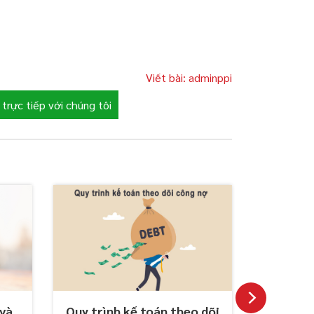
Viết bài: adminppi
trực tiếp với chúng tôi
 và
Quy trình kế toán theo dõi
Kế toán 