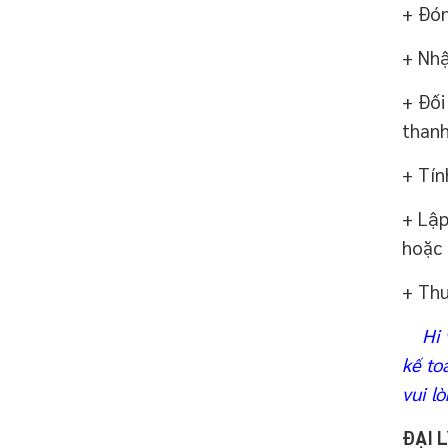
+ Đón
+ Nhậ
+ Đối
thanh
+ Tín
+ Lập
hoặc 
+ Thu
Hi vọ
kế to
vui lò
ĐẠI 