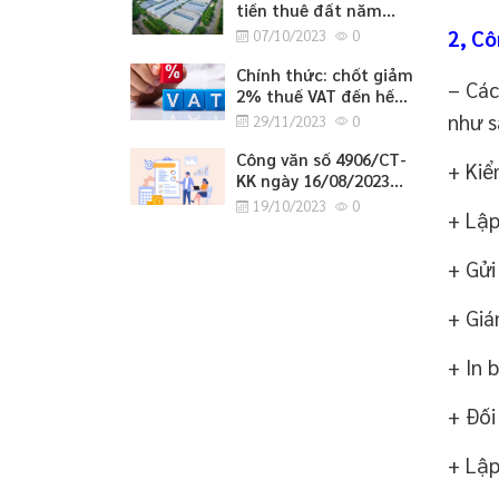
tiền thuê đất năm
2023
2, Cô
07/10/2023
0
Chính thức: chốt giảm
– Các
2% thuế VAT đến hết
tháng 6/2024
như s
29/11/2023
0
Công văn số 4906/CT-
+ Kiể
KK ngày 16/08/2023
của cục thuế tỉnh
19/10/2023
0
+ Lập
Nghệ An về việc
hướng dẫn tờ khai bổ
sung hồ sơ khai thuế
+ Gửi
GTGT.
+ Giá
+ In 
+ Đối
+ Lập