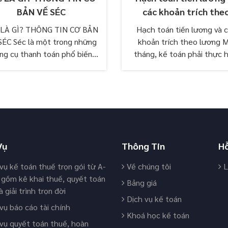
BẢN VỀ SÉC
các khoản trích the
lương
 LÀ GÌ? THÔNG TIN CƠ BẢN
Hạch toán tiền lương và 
SÉC Séc là một trong những
khoản trích theo lương M
ng cụ thanh toán phổ biến
tháng, kế toán phải thực 
c nhà nước công nhận. Vậy
nhiệm vụ hạch toán tiền l
séc là gì?...
và các khoản trích theo lươ
Vụ
Thông Tin
H
vụ kế toán thuế trọn gói từ A-
Về chúng tôi
L
 gồm kê khai thuế, quyết toán
Bảng giá
 giải trình trọn đời
Dịch vụ kế toán
vụ báo cáo tài chính
Khoá học kế toán
vụ quyết toán thuế, hoàn