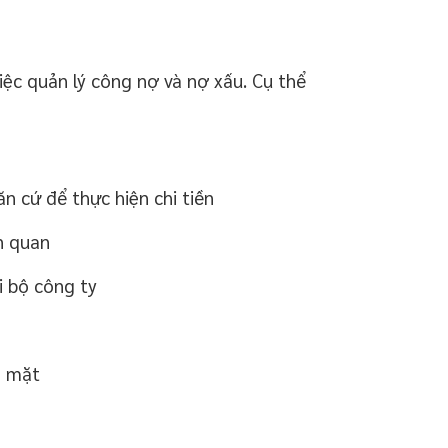
iệc quản lý công nợ và nợ xấu. Cụ thể
n cứ để thực hiện chi tiền
n quan
 bộ công ty
n mặt