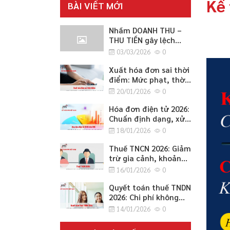
Kế 
BÀI VIẾT MỚI
Nhầm DOANH THU –
THU TIỀN gây lệch
CÔNG NỢ 2026
03/03/2026
0
Xuất hóa đơn sai thời
điểm: Mức phạt, thời
điểm lập đúng quy
20/01/2026
0
định và cách xử lý an
toàn 2026
Hóa đơn điện tử 2026:
Chuẩn định dạng, xử
lý sai sót, chuyển đổi
18/01/2026
0
hệ thống và lưu trữ
cho SME
Thuế TNCN 2026: Giảm
trừ gia cảnh, khoản
miễn/không tính thuế
16/01/2026
0
và thủ tục quyết toán
cho SME
Quyết toán thuế TNDN
2026: Chi phí không
được trừ, ưu đãi và
14/01/2026
0
cách điều chỉnh
tăng/giảm cho SME