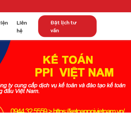
Đặt lịch tư
viện
Liên
vấn
hệ