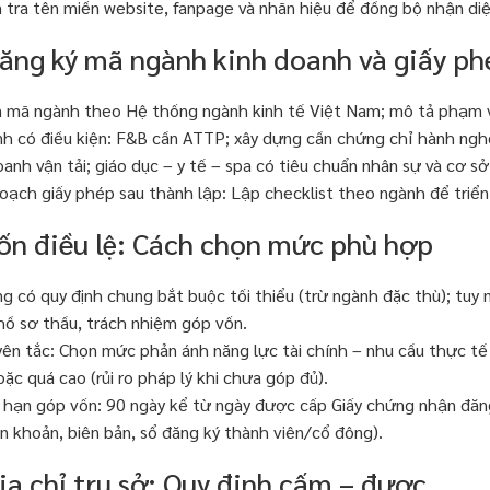
 tra tên miền website, fanpage và nhãn hiệu để đồng bộ nhận diệ
Đăng ký mã ngành kinh doanh và giấy ph
 mã ngành theo Hệ thống ngành kinh tế Việt Nam; mô tả phạm vi
h có điều kiện: F&B cần ATTP; xây dựng cần chứng chỉ hành nghề
oanh vận tải; giáo dục – y tế – spa có tiêu chuẩn nhân sự và cơ sở
oạch giấy phép sau thành lập: Lập checklist theo ngành để triển 
Vốn điều lệ: Cách chọn mức phù hợp
g có quy định chung bắt buộc tối thiểu (trừ ngành đặc thù); tuy 
hồ sơ thầu, trách nhiệm góp vốn.
ên tắc: Chọn mức phản ánh năng lực tài chính – nhu cầu thực tế 
oặc quá cao (rủi ro pháp lý khi chưa góp đủ).
 hạn góp vốn: 90 ngày kể từ ngày được cấp Giấy chứng nhận đăn
n khoản, biên bản, sổ đăng ký thành viên/cổ đông).
ịa chỉ trụ sở: Quy định cấm – được