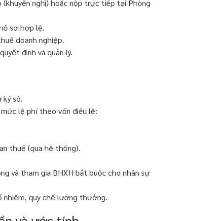
 (khuyến nghị) hoặc nộp trực tiếp tại Phòng
hồ sơ hợp lệ.
thuế doanh nghiệp.
uyết định và quản lý.
 ký số.
mức lệ phí theo vốn điều lệ:
an thuế (qua hệ thống).
 động và tham gia BHXH bắt buộc cho nhân sự
bổ nhiệm, quy chế lương thưởng.
ần và ước tính