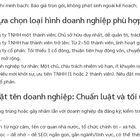
phí minh bạch: Báo giá trọn gói, không phát sinh ngoài kế hoạch.
Lựa chọn loại hình doanh nghiệp phù hợ
 ty TNHH một thành viên: Chủ sở hữu duy nhất, dễ quản trị, trá
 ty TNHH hai thành viên trở lên: Từ 2–50 thành viên, linh hoạt g
 ty cổ phần: Tối thiểu 3 cổ đông, thuận tiện huy động vốn, chu
 mở rộng.
h nghiệp tư nhân: Một chủ, chịu trách nhiệm vô hạn, ít khuyến ngh
 Nếu mới khởi sự, ưu tiên TNHH (1 hoặc 2 thành viên). Nếu đặt mụ
ổ phần.
Đặt tên doanh nghiệp: Chuẩn luật và tối
g trùng hoặc gây nhầm lẫn với doanh nghiệp đã đăng ký; kiểm tr
.
h từ ngữ cấm, tên cơ quan nhà nước, tổ chức chính trị – xã hội.
ọc – dễ nhớ – dễ SEO: ngắn gọn, gắn ngành/lĩnh vực, có thể thê