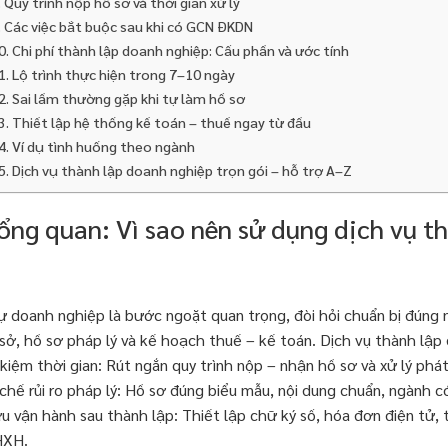
. Quy trình nộp hồ sơ và thời gian xử lý
. Các việc bắt buộc sau khi có GCN ĐKDN
0. Chi phí thành lập doanh nghiệp: Cấu phần và ước tính
1. Lộ trình thực hiện trong 7–10 ngày
2. Sai lầm thường gặp khi tự làm hồ sơ
3. Thiết lập hệ thống kế toán – thuế ngay từ đầu
4. Ví dụ tình huống theo ngành
5. Dịch vụ thành lập doanh nghiệp trọn gói – hỗ trợ A–Z
Tổng quan: Vì sao nên sử dụng dịch vụ t
ự doanh nghiệp là bước ngoặt quan trọng, đòi hỏi chuẩn bị đúng n
ụ sở, hồ sơ pháp lý và kế hoạch thuế – kế toán. Dịch vụ thành lập
 kiệm thời gian: Rút ngắn quy trình nộp – nhận hồ sơ và xử lý phát
chế rủi ro pháp lý: Hồ sơ đúng biểu mẫu, nội dung chuẩn, ngành có
ưu vận hành sau thành lập: Thiết lập chữ ký số, hóa đơn điện tử, 
HXH.