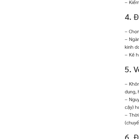
– Kiểm
4. 
– Chọn
– Ngàn
kinh d
– Kế h
5. 
– Khôn
dụng, 
– Nguy
cậy) h
– Thời
(chuyể
6. Đ