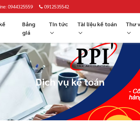
ine: 0944325559
0912535542
kế
Bảng
Tin tức
Tài liệu kế toán
Thư 
giá
Dịch vụ kế toán