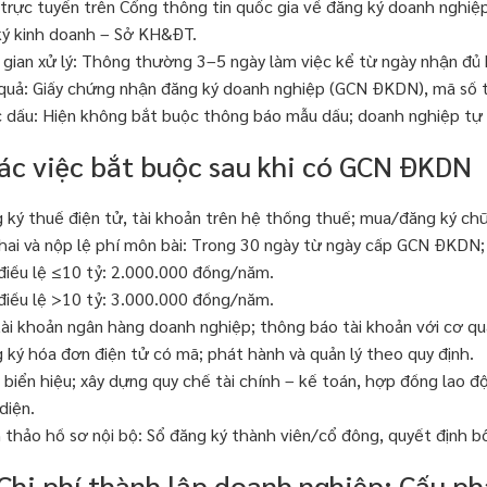
trực tuyến trên Cổng thông tin quốc gia về đăng ký doanh nghiệp
ý kinh doanh – Sở KH&ĐT.
 gian xử lý: Thông thường 3–5 ngày làm việc kể từ ngày nhận đủ 
quả: Giấy chứng nhận đăng ký doanh nghiệp (GCN ĐKDN), mã số 
 dấu: Hiện không bắt buộc thông báo mẫu dấu; doanh nghiệp tự q
Các việc bắt buộc sau khi có GCN ĐKDN
 ký thuế điện tử, tài khoản trên hệ thống thuế; mua/đăng ký chữ
hai và nộp lệ phí môn bài: Trong 30 ngày từ ngày cấp GCN ĐKDN; 
điều lệ ≤10 tỷ: 2.000.000 đồng/năm.
điều lệ >10 tỷ: 3.000.000 đồng/năm.
ài khoản ngân hàng doanh nghiệp; thông báo tài khoản với cơ qu
 ký hóa đơn điện tử có mã; phát hành và quản lý theo quy định.
 biển hiệu; xây dựng quy chế tài chính – kế toán, hợp đồng lao
diện.
 thảo hồ sơ nội bộ: Sổ đăng ký thành viên/cổ đông, quyết định 
 Chi phí thành lập doanh nghiệp: Cấu ph