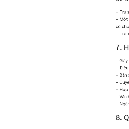
– Trụ 
– Một 
có chứ
– Treo
7. 
– Giấy
– Điều
– Bản 
– Quyế
– Hợp 
– Văn 
– Ngàn
8. Q