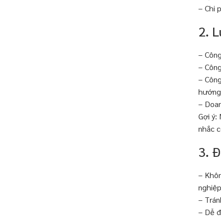
– Chi 
2. 
– Công
– Công
– Công
hướng
– Doan
Gợi ý:
nhắc c
3. 
– Khôn
nghiệp
– Trán
– Dễ đ