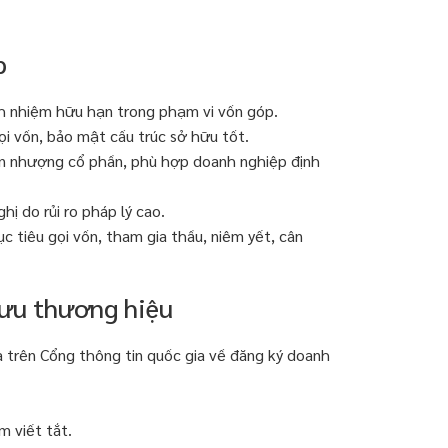
p
ch nhiệm hữu hạn trong phạm vi vốn góp.
ọi vốn, bảo mật cấu trúc sở hữu tốt.
yển nhượng cổ phần, phù hợp doanh nghiệp định
ị do rủi ro pháp lý cao.
c tiêu gọi vốn, tham gia thầu, niêm yết, cân
 ưu thương hiệu
a trên Cổng thông tin quốc gia về đăng ký doanh
m viết tắt.