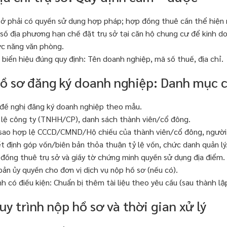
sở phải có quyền sử dụng hợp pháp; hợp đồng thuê cần thể hiện
số địa phương hạn chế đặt trụ sở tại căn hộ chung cư để kinh d
c năng văn phòng.
 biển hiệu đúng quy định: Tên doanh nghiệp, mã số thuế, địa chỉ.
Hồ sơ đăng ký doanh nghiệp: Danh mục c
 đề nghị đăng ký doanh nghiệp theo mẫu.
 lệ công ty (TNHH/CP), danh sách thành viên/cổ đông.
sao hợp lệ CCCD/CMND/Hộ chiếu của thành viên/cổ đông, người 
t định góp vốn/biên bản thỏa thuận tỷ lệ vốn, chức danh quản lý
đồng thuê trụ sở và giấy tờ chứng minh quyền sử dụng địa điểm.
bản ủy quyền cho đơn vị dịch vụ nộp hồ sơ (nếu có).
h có điều kiện: Chuẩn bị thêm tài liệu theo yêu cầu (sau thành lậ
uy trình nộp hồ sơ và thời gian xử lý