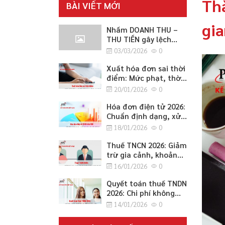
Thà
BÀI VIẾT MỚI
gia
Nhầm DOANH THU –
THU TIỀN gây lệch
CÔNG NỢ 2026
03/03/2026
0
Xuất hóa đơn sai thời
điểm: Mức phạt, thời
điểm lập đúng quy
20/01/2026
0
định và cách xử lý an
toàn 2026
Hóa đơn điện tử 2026:
Chuẩn định dạng, xử
lý sai sót, chuyển đổi
18/01/2026
0
hệ thống và lưu trữ
cho SME
Thuế TNCN 2026: Giảm
trừ gia cảnh, khoản
miễn/không tính thuế
16/01/2026
0
và thủ tục quyết toán
cho SME
Quyết toán thuế TNDN
2026: Chi phí không
được trừ, ưu đãi và
14/01/2026
0
cách điều chỉnh
tăng/giảm cho SME