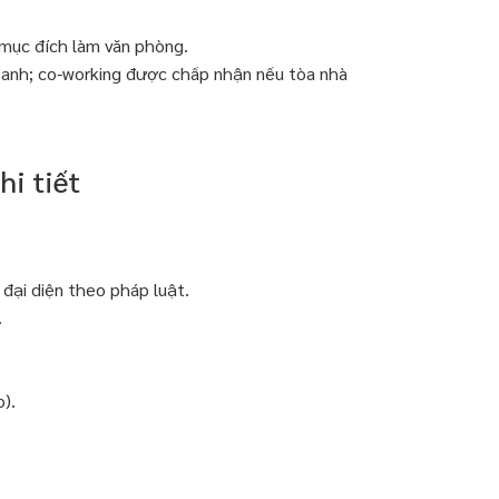
 mục đích làm văn phòng.
oanh; co-working được chấp nhận nếu tòa nhà
hi tiết
đại diện theo pháp luật.
.
p).