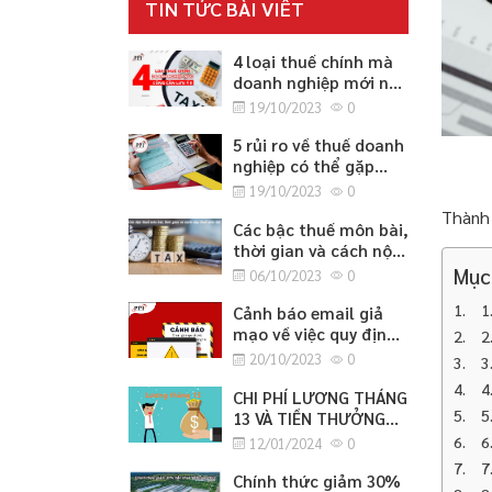
TIN TỨC BÀI VIẾT
4 loại thuế chính mà
doanh nghiệp mới nào
cũng cần lưu ý
19/10/2023
0
5 rủi ro về thuế doanh
nghiệp có thể gặp
phải
19/10/2023
0
Thành 
Các bậc thuế môn bài,
thời gian và cách nộp
thuế môn bài
Mục
06/10/2023
0
1
Cảnh báo email giả
mạo về việc quy định
2
cập nhật thông tin
20/10/2023
0
3
căn cước công dân
4
CHI PHÍ LƯƠNG THÁNG
5
13 VÀ TIỀN THƯỞNG
TẾT
6
12/01/2024
0
7
Chính thức giảm 30%