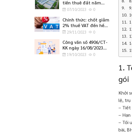
8
tiền thuê đất năm
9
2023
07/10/2023
0
1
Chính thức: chốt giảm
1
2% thuế VAT đến hết
1
tháng 6/2024
29/11/2023
0
1
Công văn số 4906/CT-
1
KK ngày 16/08/2023
1
của cục thuế tỉnh
19/10/2023
0
Nghệ An về việc
hướng dẫn tờ khai bổ
1. 
sung hồ sơ khai thuế
GTGT.
gói
Khởi s
lệ, tr
– Tiết
– Hạn 
– Tối 
bài, B