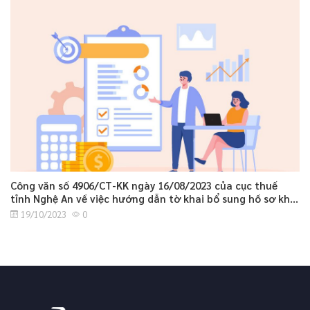
Công văn số 4906/CT-KK ngày 16/08/2023 của cục thuế
tỉnh Nghệ An về việc hướng dẫn tờ khai bổ sung hồ sơ khai
thuế GTGT.
19/10/2023
0