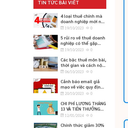
TIN TỨC BÀI VIẾT
4 loại thuế chính mà
doanh nghiệp mới nào
cũng cần lưu ý
19/10/2023
0
5 rủi ro về thuế doanh
nghiệp có thể gặp
phải
19/10/2023
0
Các bậc thuế môn bài,
thời gian và cách nộp
thuế môn bài
06/10/2023
0
Cảnh báo email giả
mạo về việc quy định
cập nhật thông tin
20/10/2023
0
căn cước công dân
CHI PHÍ LƯƠNG THÁNG
13 VÀ TIỀN THƯỞNG
TẾT
12/01/2024
0
Chính thức giảm 30%