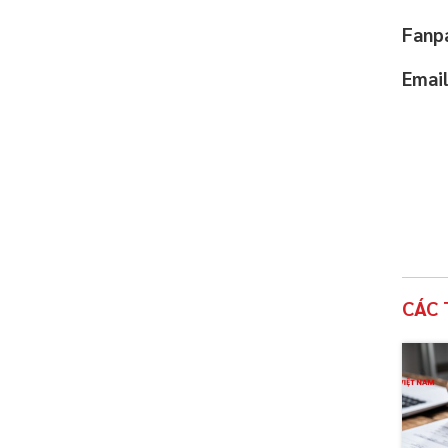
Fanp
Emai
CÁC 