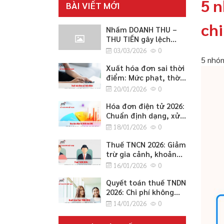
5 
BÀI VIẾT MỚI
ch
Nhầm DOANH THU –
THU TIỀN gây lệch
CÔNG NỢ 2026
03/03/2026
0
5 nhóm
Xuất hóa đơn sai thời
điểm: Mức phạt, thời
điểm lập đúng quy
20/01/2026
0
định và cách xử lý an
toàn 2026
Hóa đơn điện tử 2026:
Chuẩn định dạng, xử
lý sai sót, chuyển đổi
18/01/2026
0
hệ thống và lưu trữ
cho SME
Thuế TNCN 2026: Giảm
trừ gia cảnh, khoản
miễn/không tính thuế
16/01/2026
0
và thủ tục quyết toán
cho SME
Quyết toán thuế TNDN
2026: Chi phí không
được trừ, ưu đãi và
14/01/2026
0
cách điều chỉnh
tăng/giảm cho SME