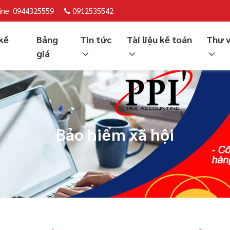
ine: 0944325559
0912535542
kế
Bảng
Tin tức
Tài liệu kế toán
Thư 
giá
Bảo hiểm xã hội