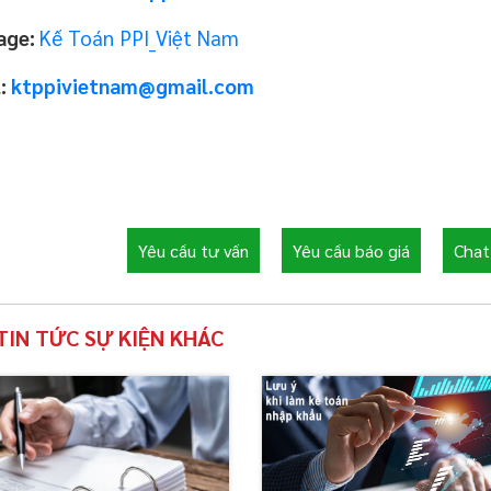
age:
Kế Toán PPI_Việt Nam
l:
ktppivietnam@gmail.com
Yêu cầu tư vấn
Yêu cầu báo giá
Chat 
TIN TỨC SỰ KIỆN KHÁC