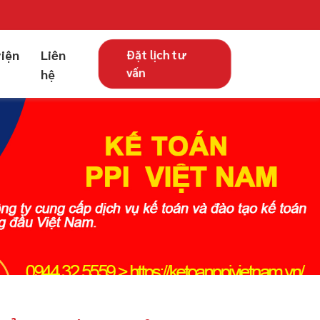
viện
Liên
Đặt lịch tư
vấn
hệ