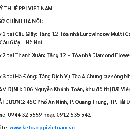
LÝ THUẾ PPI VIỆT NAM
SỞ CHÍNH HÀ NỘI:
 1 tại Cầu Giấy: Tầng 12 Tòa nhà Eurowindow Multi 
Cầu Giấy – Hà Nội
 2 tại Thanh Xuân: Tầng 12 – Tòa nhà Diamond Flowe
 3 tại Hà Đông: Tầng Dịch Vụ Tòa A Chung cư sông N
M ĐỊNH: 106 Nguyễn Khánh Toàn, khu đô thị Bãi Viê
I DƯƠNG: 45C Phố An Ninh, P. Quang Trung, TP.Hải
ine: 0944 32 5559 hoặc 0912 535 542
ite:
www.ketoanppivietnam.vn