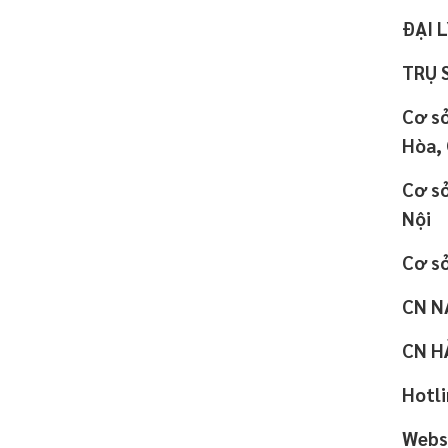
ĐẠI 
TRỤ 
Cơ sở
Hòa, 
Cơ sở
Nội
Cơ sở
CN NA
CN HẢ
Hotl
Webs