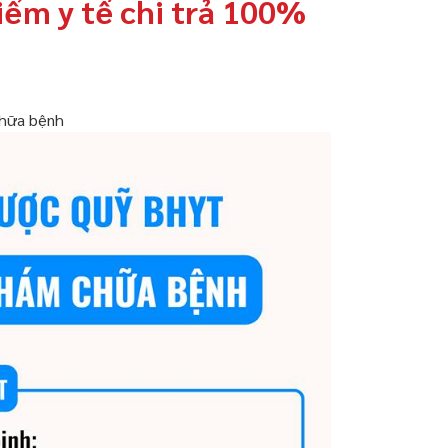
ểm y tế chi trả 100%
chữa bệnh