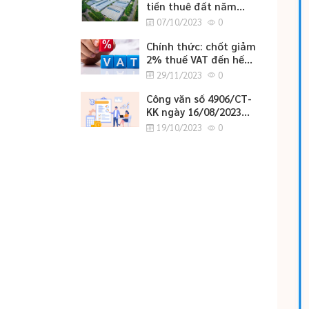
tiền thuê đất năm
2023
07/10/2023
0
Chính thức: chốt giảm
2% thuế VAT đến hết
tháng 6/2024
29/11/2023
0
Công văn số 4906/CT-
KK ngày 16/08/2023
của cục thuế tỉnh
19/10/2023
0
Nghệ An về việc
hướng dẫn tờ khai bổ
sung hồ sơ khai thuế
GTGT.