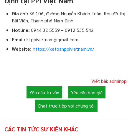
Định tại PPI Việt Nam
Địa chỉ:
Số 106, đường Nguyễn Khánh Toàn, Khu đô thj
Bãi Viên, Thành phố Nam Định.
Hotline:
0944 32 5559 – 0912 535 542
Email:
ktppivietnam@gmail.com
Website:
https://ketoanppivietnam.vn/
Viết bài: adminppi
Yêu cầu tư vấn
Yêu cầu báo giá
Chat trực tiếp với chúng tôi
CÁC TIN TỨC SỰ KIỆN KHÁC